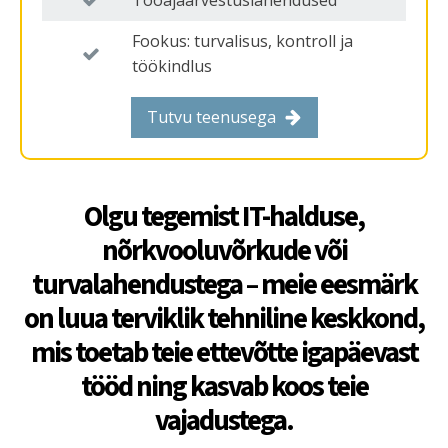
Fookus: turvalisus, kontroll ja
töökindlus
Tutvu teenusega
Olgu tegemist IT-halduse,
nõrkvooluvõrkude või
turvalahendustega – meie eesmärk
on luua terviklik tehniline keskkond,
mis toetab teie ettevõtte igapäevast
tööd ning kasvab koos teie
vajadustega.