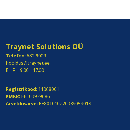
Traynet Solutions OÜ
Telefon:
682 9009
hooldus@traynet.ee
E - R 9.00 - 17.00
Registrikood:
11068001
KMKR:
EE100939686
Arveldusarve:
EE801010220039053018