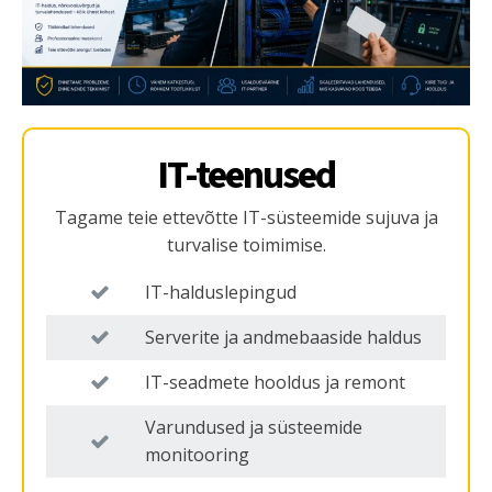
IT-teenused
Tagame teie ettevõtte IT-süsteemide sujuva ja
turvalise toimimise.
IT-halduslepingud
Serverite ja andmebaaside haldus
IT-seadmete hooldus ja remont
Varundused ja süsteemide
monitooring